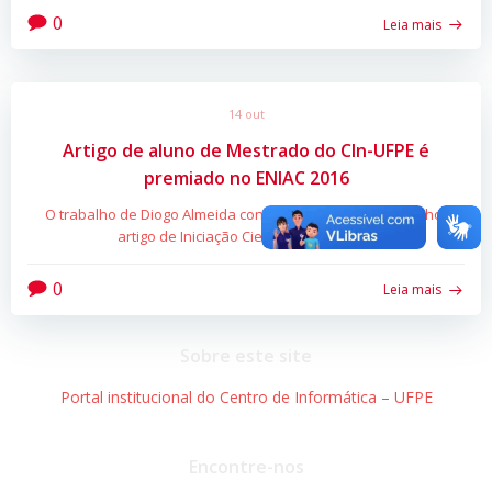
0
Leia mais
14 out
Artigo de aluno de Mestrado do CIn-UFPE é
premiado no ENIAC 2016
O trabalho de Diogo Almeida conquistou o prêmio de melhor
artigo de Iniciação Científica do evento
0
Leia mais
Sobre este site
Portal institucional do Centro de Informática – UFPE
Encontre-nos