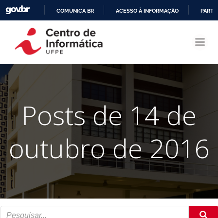
COMUNICA BR
ACESSO À INFORMAÇÃO
PARTI
Pular
IR
para
PARA
o
O
conteúdo
CONTEÚDO
Posts de 14 de
outubro de 2016