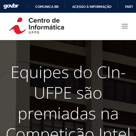
COMUNICA BR
ACESSO À INFORMAÇÃO
PARTI
Pular
IR
para
PARA
o
O
conteúdo
CONTEÚDO
Equipes do CIn-
UFPE são
premiadas na
Competição Intel