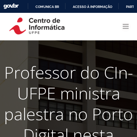
COMUNICA BR
ACESSO À INFORMAÇÃO
PARTI
Pular
IR
para
PARA
o
O
conteúdo
CONTEÚDO
Professor do CIn-
UFPE ministra
palestra no Porto
Digital nesta