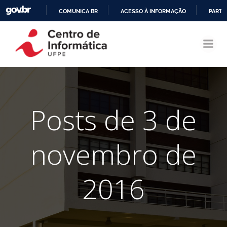
COMUNICA BR
ACESSO À INFORMAÇÃO
PARTI
Pular
IR
para
PARA
o
O
conteúdo
CONTEÚDO
Posts de 3 de
novembro de
2016