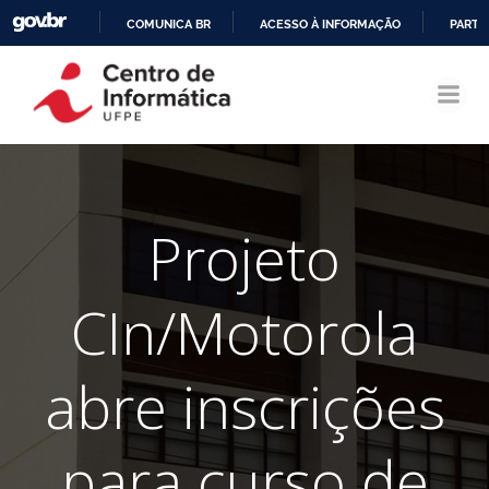
COMUNICA BR
ACESSO À INFORMAÇÃO
PARTI
Pular
IR
para
PARA
o
O
conteúdo
CONTEÚDO
Projeto
CIn/Motorola
abre inscrições
para curso de