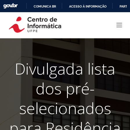
COMUNICA BR
ACESSO À INFORMAÇÃO
PARTI
Pular
IR
para
PARA
o
O
conteúdo
CONTEÚDO
Divulgada lista
dos pré-
selecionados
para Residência