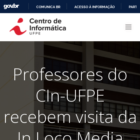
COMUNICA BR
ACESSO À INFORMAÇÃO
PARTI
Pular
IR
para
PARA
o
O
conteúdo
CONTEÚDO
Professores do
CIn-UFPE
recebem visita da
In Loco Media