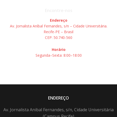
Encontre-nos
Endereço
Av. Jornalista Aníbal Fernandes, s/n – Cidade Universitária.
Recife-PE – Brasil
CEP: 50.740-560
Horário
Segunda–Sexta: 8:00–18:00
ENDEREÇO
Av. Jornalista Anibal Fernandes, s/n, Cidade Universitária
(Campus Recife)