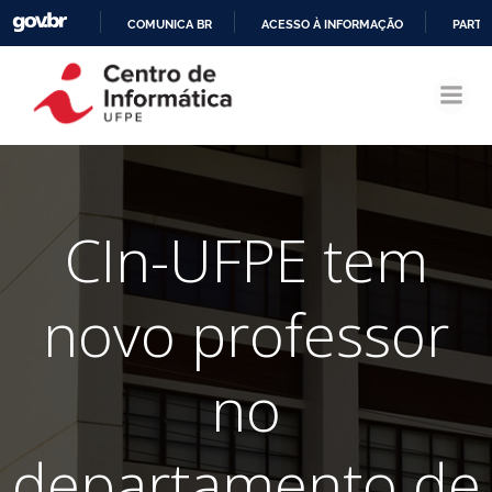
COMUNICA BR
ACESSO À INFORMAÇÃO
PARTI
Pular
IR
para
PARA
o
O
conteúdo
CONTEÚDO
CIn-UFPE tem
novo professor
no
departamento de