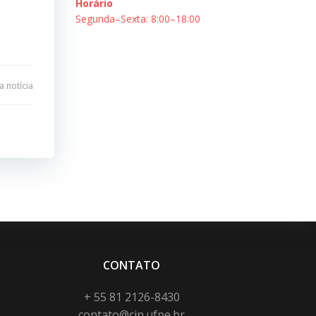
Horário
Segunda–Sexta: 8:00–18:00
 notícia
CONTATO
+ 55 81 2126-8430
contato@cin.ufpe.br