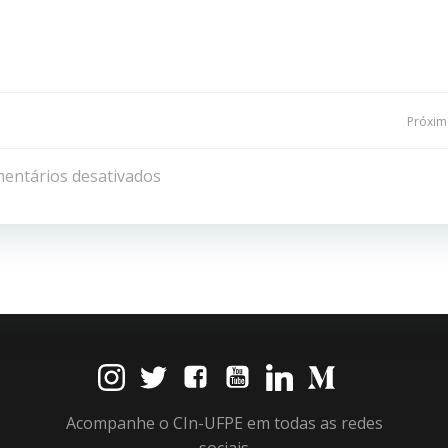
Navegação
Próxima
de
entários desativados
Post
Acompanhe o CIn-UFPE em todas as redes