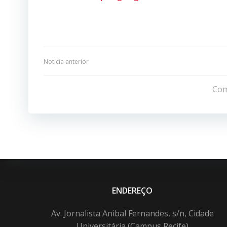
Navegação
Notícia anterior
de
Com
Post
ENDEREÇO
Av. Jornalista Anibal Fernandes, s/n, Cidade
Universitária (Campus Recife)