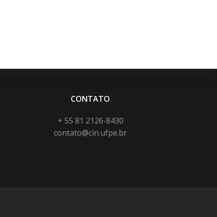
CONTATO
+ 55 81 2126-8430
contato@cin.ufpe.br