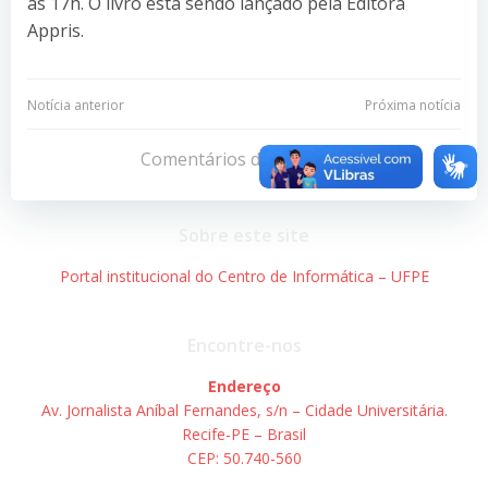
às 17h. O livro está sendo lançado pela Editora
Appris.
Navegação
Navegação
Notícia anterior
Próxima notícia
de
de
Comentários desativados
Post
Post
Sobre este site
Portal institucional do Centro de Informática – UFPE
Encontre-nos
Endereço
Av. Jornalista Aníbal Fernandes, s/n – Cidade Universitária.
Recife-PE – Brasil
CEP: 50.740-560