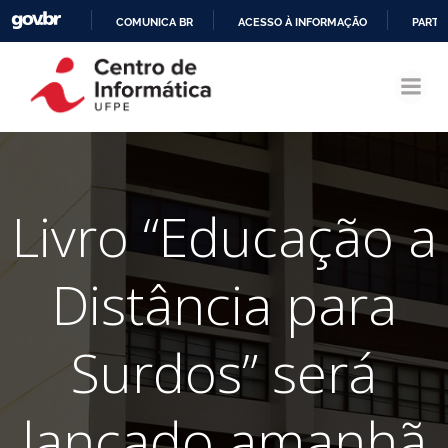
COMUNICA BR
ACESSO À INFORMAÇÃO
PARTI
Pular
IR
para
PARA
o
O
conteúdo
CONTEÚDO
Livro “Educação a
Distância para
Surdos” será
lançado amanhã