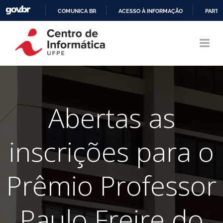
COMUNICA BR
ACESSO À INFORMAÇÃO
PARTI
Pular
IR
para
PARA
o
O
conteúdo
CONTEÚDO
Abertas as
inscrições para o
Prêmio Professor
Paulo Freire do