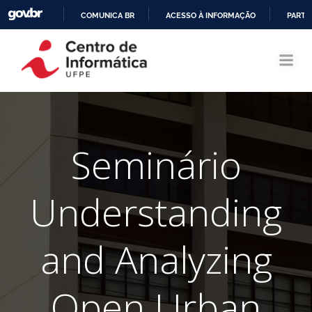
COMUNICA BR
ACESSO À INFORMAÇÃO
PARTI
Pular
IR
para
PARA
o
O
conteúdo
CONTEÚDO
Seminário
Understanding
and Analyzing
Open Urban