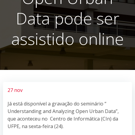
Data pode ser
assistido online
27 nov
Já está disponível a gravação do seminário “
Understanding and Analyzing Open Urban Data”,
que aconteceu no Centro de Informática (CIn) da
UFPE, na sexta-feira (24).