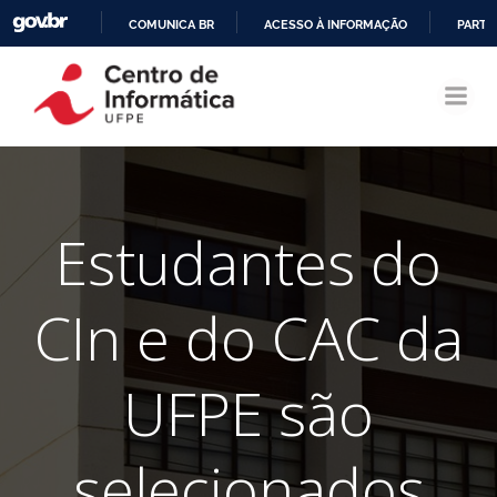
COMUNICA BR
ACESSO À INFORMAÇÃO
PARTI
Pular
IR
para
PARA
o
O
conteúdo
CONTEÚDO
Estudantes do
CIn e do CAC da
UFPE são
selecionados