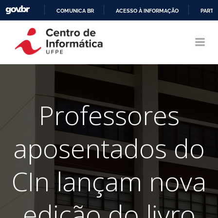
COMUNICA BR
ACESSO À INFORMAÇÃO
PARTI
Pular
IR
para
PARA
o
O
conteúdo
CONTEÚDO
Professores
aposentados do
CIn lançam nova
edição do livro