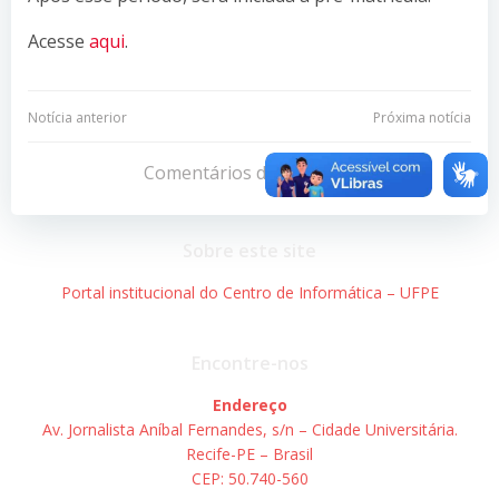
Acesse
aqui
.
Navegação
Navegação
Notícia anterior
Próxima notícia
de
de
Comentários desativados
Post
Post
Sobre este site
Portal institucional do Centro de Informática – UFPE
Encontre-nos
Endereço
Av. Jornalista Aníbal Fernandes, s/n – Cidade Universitária.
Recife-PE – Brasil
CEP: 50.740-560