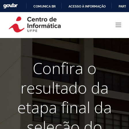
COMUNICA BR
ACESSO À INFORMAÇÃO
PARTI
Pular
IR
para
PARA
o
O
conteúdo
CONTEÚDO
Confira o
resultado da
etapa final da
seleção do