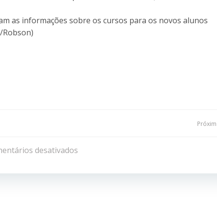
m as informações sobre os cursos para os novos alunos
o/Robson)
Navegação
Próxima
de
entários desativados
Post