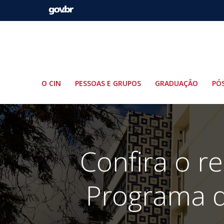
Pular
para
o
conteúdo
O CIN
PESSOAS E GRUPOS
GRADUAÇÃO
PÓ
Confira o re
Programa 