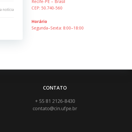
Recife-PE – Brasil
CEP: 50.740-560
 notícia
Horário
Segunda–Sexta: 8:00–18:00
CONTATO
+ 55 81 2126-8430
contato@cin.ufpe.br