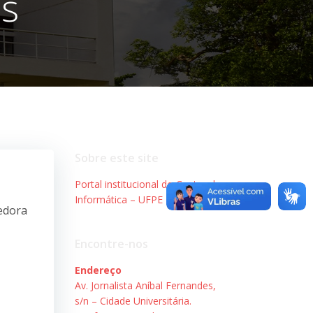
is
Sobre este site
Portal institucional do Centro de
Informática – UFPE
edora
Encontre-nos
Endereço
Av. Jornalista Aníbal Fernandes,
s/n – Cidade Universitária.