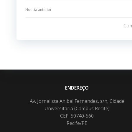
Navegação
Notícia anterior
de
Com
Post
ENDEREÇO
Av. Jornalista Anibal Fernandes, s/n, Cidade
Universitária (Campus Recife)
CEP: 50740-560
Recife/PE