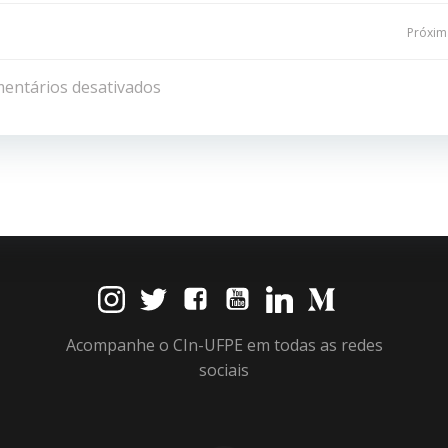
Navegação
Próxima
de
entários desativados
Post
Acompanhe o CIn-UFPE em todas as redes
sociais