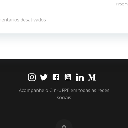
Navegação
Próxima
de
entários desativados
Post
Acompanhe o CIn-UFPE em todas as redes
sociais