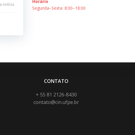
Horário
 notícia
Segunda–Sexta: 8:00–18:00
CONTATO
+ 55 81 2126-8430
contato@cin.ufpe.br