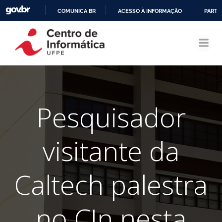
COMUNICA BR
ACESSO À INFORMAÇÃO
PARTI
Pular
IR
para
PARA
o
O
conteúdo
CONTEÚDO
Pesquisador
visitante da
Caltech palestra
no CIn nesta