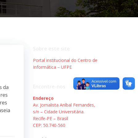
Sobre este site
Portal institucional do Centro de
Informática – UFPE
Encontre-nos
s da
ores
Endereço
res
Av. Jornalista Aníbal Fernandes,
aseia
s/n – Cidade Universitária.
Recife-PE – Brasil
CEP: 50.740-560