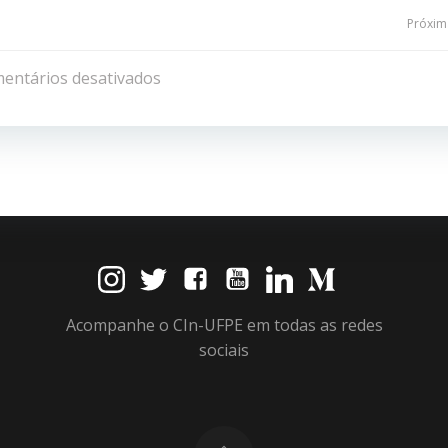
Navegação
Próxima
de
entários desativados
Post
Acompanhe o CIn-UFPE em todas as redes
sociais