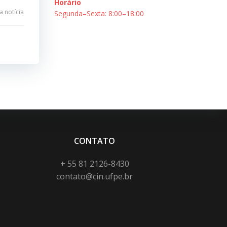
Horário
 notícia
Segunda–Sexta: 8:00–18:00
CONTATO
+ 55 81 2126-8430
contato@cin.ufpe.br