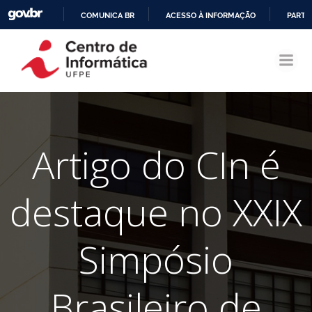
COMUNICA BR
ACESSO À INFORMAÇÃO
PARTI
Pular
IR
para
PARA
o
O
conteúdo
CONTEÚDO
Artigo do CIn é
destaque no XXIX
Simpósio
Brasileiro de