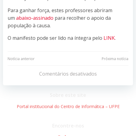
Para ganhar força, estes professores abriram
um
abaixo-assinado
para recolher o apoio da
população à causa.
O manifesto pode ser lido na íntegra pelo
LINK
.
Navegação
Navegação
Notícia anterior
Próxima notícia
de
de
Comentários desativados
Post
Post
Sobre este site
Portal institucional do Centro de Informática – UFPE
Encontre-nos