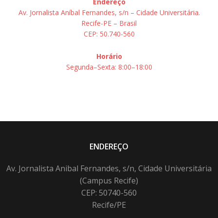
Endereço
Av. Jornalista Aníbal Fernandes, s/n – Cidade Universitária.
Recife-PE – Brasil
CEP: 50.740-560
Horário
Segunda–Sexta: 8:00–18:00
ENDEREÇO
Av. Jornalista Anibal Fernandes, s/n, Cidade Universitária
(Campus Recife)
CEP: 50740-560
Recife/PE