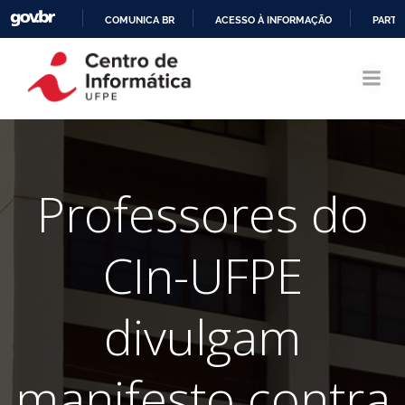
COMUNICA BR
ACESSO À INFORMAÇÃO
PARTI
Pular
IR
para
PARA
o
O
conteúdo
CONTEÚDO
Professores do
CIn-UFPE
divulgam
manifesto contra