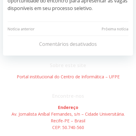
oportunidade do encontro para apresentar as vagas
disponíveis em seu processo seletivo.
Navegação
Navegação
Notícia anterior
Próxima notícia
de
de
Comentários desativados
Post
Post
Sobre este site
Portal institucional do Centro de Informática – UFPE
Encontre-nos
Endereço
Av. Jornalista Aníbal Fernandes, s/n – Cidade Universitária.
Recife-PE – Brasil
CEP: 50.740-560