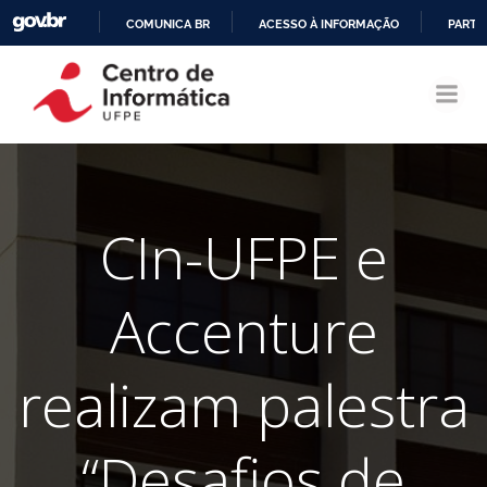
COMUNICA BR
ACESSO À INFORMAÇÃO
PARTI
Pular
IR
para
PARA
o
O
conteúdo
CONTEÚDO
CIn-UFPE e
Accenture
realizam palestra
“Desafios de