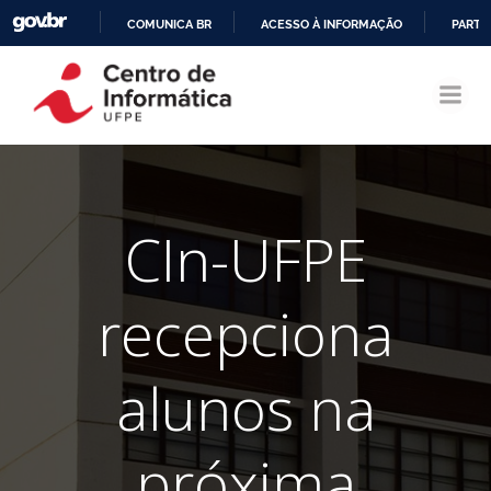
COMUNICA BR
ACESSO À INFORMAÇÃO
PARTI
Pular
IR
para
PARA
o
O
conteúdo
CONTEÚDO
CIn-UFPE
recepciona
alunos na
próxima