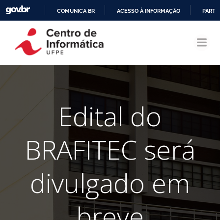
COMUNICA BR
ACESSO À INFORMAÇÃO
PARTI
Pular
IR
para
PARA
o
O
conteúdo
CONTEÚDO
Edital do
BRAFITEC será
divulgado em
breve