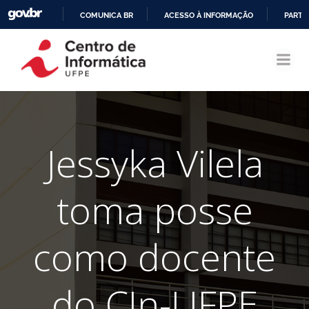
COMUNICA BR
ACESSO À INFORMAÇÃO
PARTI
Pular
IR
para
PARA
o
O
conteúdo
CONTEÚDO
Jessyka Vilela
toma posse
como docente
do CIn-UFPE