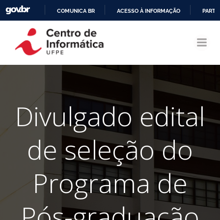
COMUNICA BR
ACESSO À INFORMAÇÃO
PARTI
Pular
IR
para
PARA
o
O
conteúdo
CONTEÚDO
Divulgado edital
de seleção do
Programa de
Pós-graduação