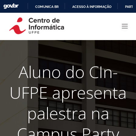
COMUNICA BR
ACESSO À INFORMAÇÃO
PARTI
Pular
IR
para
PARA
o
O
conteúdo
CONTEÚDO
Aluno do CIn-
UFPE apresenta
palestra na
Campus Party