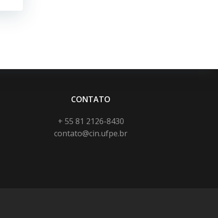
CONTATO
+ 55 81 2126-8430
contato@cin.ufpe.br