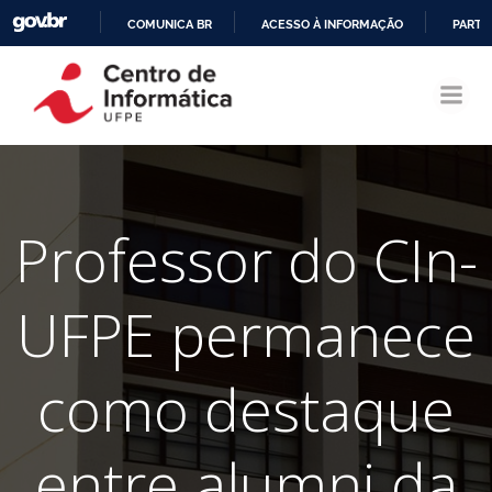
COMUNICA BR
ACESSO À INFORMAÇÃO
PARTI
Pular
IR
para
PARA
o
O
conteúdo
CONTEÚDO
Professor do CIn-
UFPE permanece
como destaque
entre alumni da