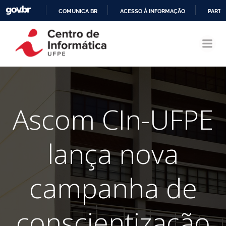
COMUNICA BR
ACESSO À INFORMAÇÃO
PARTI
Pular
IR
para
PARA
o
O
conteúdo
CONTEÚDO
Ascom CIn-UFPE
lança nova
campanha de
conscientização