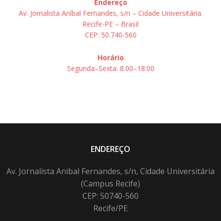
Endereço
Av. Jornalista Aníbal Fernandes, s/n – Cidade Universitária.
Recife-PE – Brasil
CEP: 50.740-560
Horário
Segunda–Sexta: 8:00–18:00
ENDEREÇO
Av. Jornalista Anibal Fernandes, s/n, Cidade Universitária
(Campus Recife)
CEP: 50740-560
Recife/PE