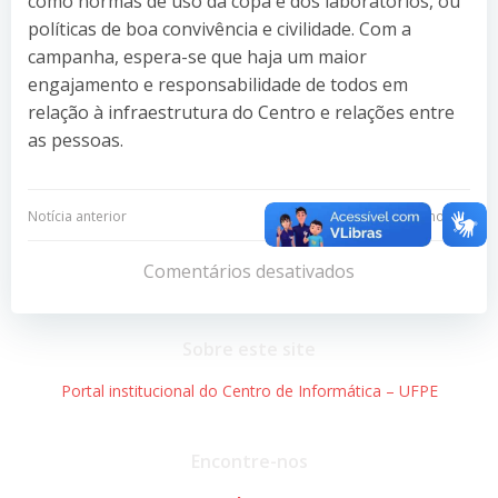
como normas de uso da copa e dos laboratórios, ou
políticas de boa convivência e civilidade. Com a
campanha, espera-se que haja um maior
engajamento e responsabilidade de todos em
relação à infraestrutura do Centro e relações entre
as pessoas.
Navegação
Navegação
Notícia anterior
Próxima notícia
de
de
Comentários desativados
Post
Post
Sobre este site
Portal institucional do Centro de Informática – UFPE
Encontre-nos