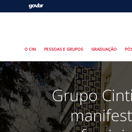
Pular
para
o
conteúdo
O CIN
PESSOAS E GRUPOS
GRADUAÇÃO
PÓ
Grupo Cint
manifest