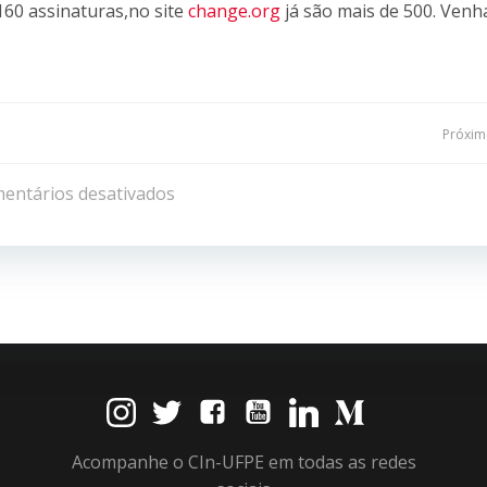
60 assinaturas,no site
change.org
já são mais de 500. Venh
Navegação
Próxima
de
entários desativados
Post
Acompanhe o CIn-UFPE em todas as redes