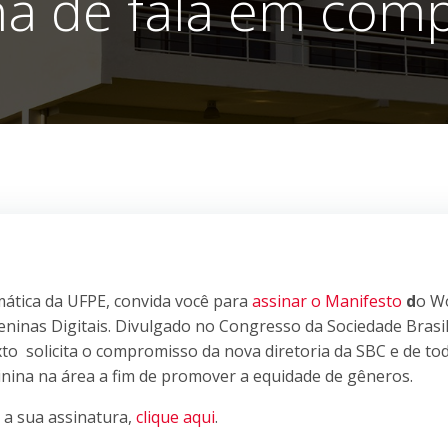
na de fala em com
mática da UFPE, convida você para
assinar o Manifesto
d
o W
inas Digitais. Divulgado no Congresso da Sociedade Brasil
o solicita o compromisso da nova diretoria da SBC e de to
ina na área a fim de promover a equidade de gêneros.
m a sua assinatura,
clique aqui
.