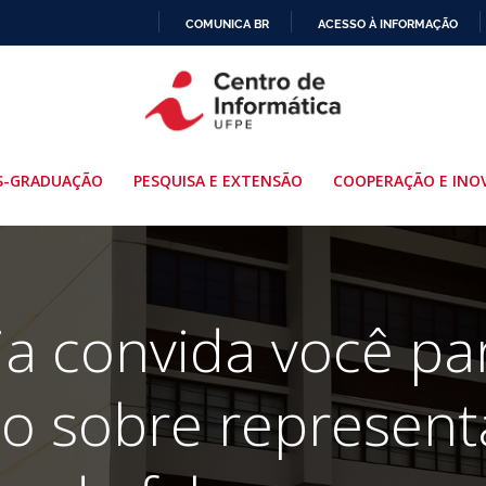
COMUNICA BR
ACESSO À INFORMAÇÃO
IR
PARA
O
CONTEÚDO
S-GRADUAÇÃO
PESQUISA E EXTENSÃO
COOPERAÇÃO E INO
ia convida você par
o sobre represent