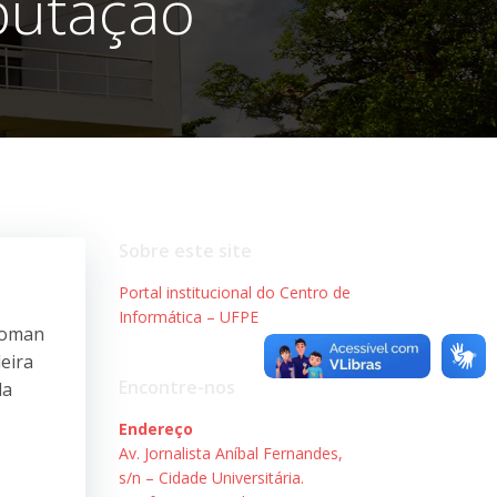
putação
Sobre este site
Portal institucional do Centro de
Informática – UFPE
oman
eira
Encontre-nos
da
Endereço
Av. Jornalista Aníbal Fernandes,
s/n – Cidade Universitária.