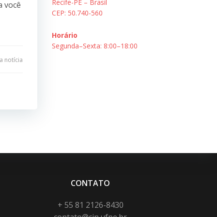
Recife-PE – Brasil
a você
CEP: 50.740-560
Horário
Segunda–Sexta: 8:00–18:00
 notícia
CONTATO
+ 55 81 2126-8430