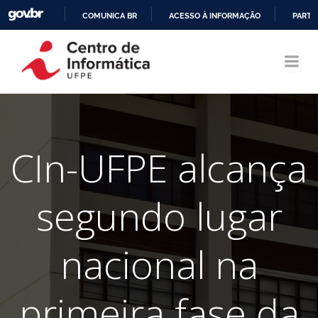
COMUNICA BR
ACESSO À INFORMAÇÃO
PARTI
Pular
IR
para
PARA
o
O
conteúdo
CONTEÚDO
CIn-UFPE alcança
segundo lugar
nacional na
primeira fase da