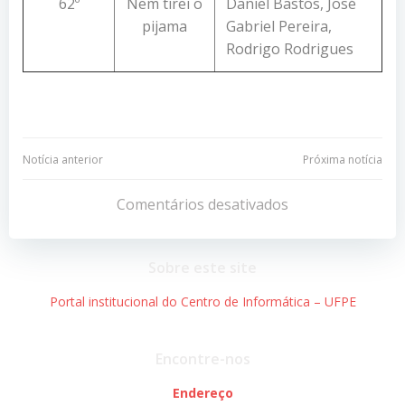
62º
Nem tirei o
Daniel Bastos, José
pijama
Gabriel Pereira,
Rodrigo Rodrigues
Navegação
Navegação
Notícia anterior
Próxima notícia
de
de
Comentários desativados
Post
Post
Sobre este site
Portal institucional do Centro de Informática – UFPE
Encontre-nos
Endereço