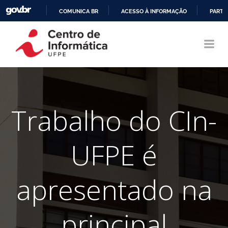
COMUNICA BR
ACESSO À INFORMAÇÃO
PARTI
Pular
IR
para
PARA
o
O
conteúdo
CONTEÚDO
Trabalho do CIn-
UFPE é
apresentado na
principal