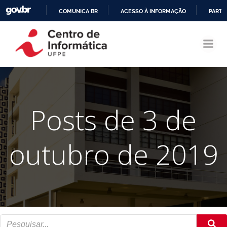
COMUNICA BR
ACESSO À INFORMAÇÃO
PARTI
Pular
IR
para
PARA
o
O
conteúdo
CONTEÚDO
Posts de 3 de
outubro de 2019