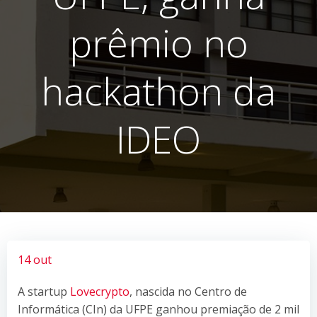
prêmio no
hackathon da
IDEO
14 out
A startup
Lovecrypto
, nascida no Centro de
Informática (CIn) da UFPE ganhou premiação de 2 mil