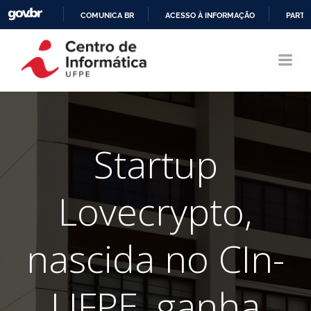
COMUNICA BR
ACESSO À INFORMAÇÃO
PARTI
Pular
IR
para
PARA
o
O
conteúdo
CONTEÚDO
Startup
Lovecrypto,
nascida no CIn-
UFPE, ganha