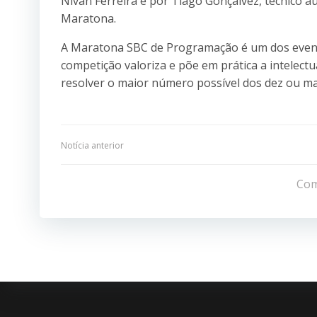
Nivan Ferreira e por Tiago Gonçalvez, técnico au
Maratona.
A Maratona SBC de Programação é um dos event
competição valoriza e põe em prática a intelectu
resolver o maior número possível dos dez ou m
Navegação
Notícia anterior
de
Com
Post