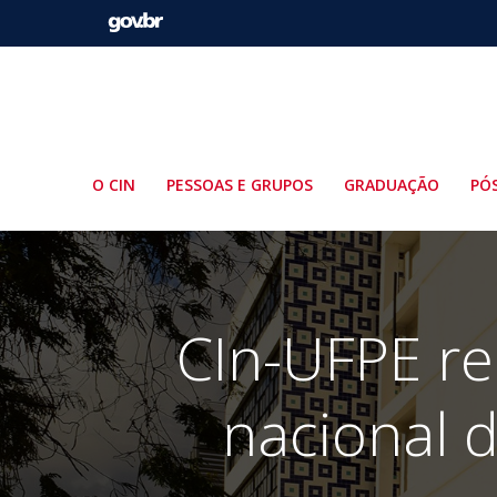
Pular
para
o
conteúdo
O CIN
PESSOAS E GRUPOS
GRADUAÇÃO
PÓ
CIn-UFPE re
nacional 