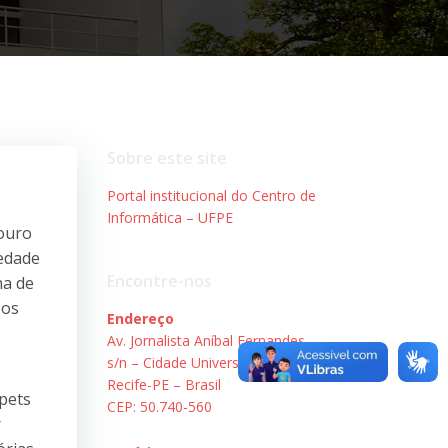
Sobre este site
Portal institucional do Centro de
Informática – UFPE
 ouro
iedade
Encontre-nos
ha de
pos
Endereço
Av. Jornalista Aníbal Fernandes,
s/n – Cidade Universitária.
Recife-PE – Brasil
xpets
CEP: 50.740-560
r