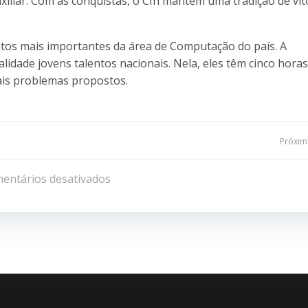
xiliar. Com as conquistas, o CIn mantém uma tradição de vit
os mais importantes da área de Computação do país. A
alidade jovens talentos nacionais. Nela, eles têm cinco hora
ais problemas propostos.
Navegação
Próxima
de
entários desativados
Post