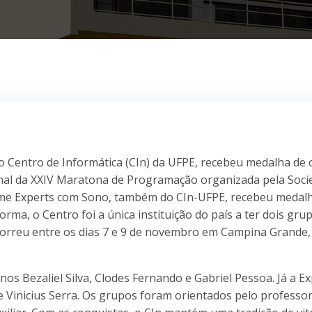
 Centro de Informática (CIn) da UFPE, recebeu medalha de
final da XXIV Maratona de Programação organizada pela Soc
 time Experts com Sono, também do CIn-UFPE, recebeu medal
rma, o Centro foi a única instituição do país a ter dois gru
correu entre os dias 7 e 9 de novembro em Campina Grande,
os Bezaliel Silva, Clodes Fernando e Gabriel Pessoa. Já a E
e Vinicius Serra. Os grupos foram orientados pelo professo