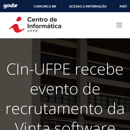
COMUNICA BR
ACESSO À INFORMAÇÃO
PARTI
Pular
IR
para
PARA
o
O
conteúdo
CONTEÚDO
CIn-UFPE recebe
evento de
recrutamento da
Vinta software