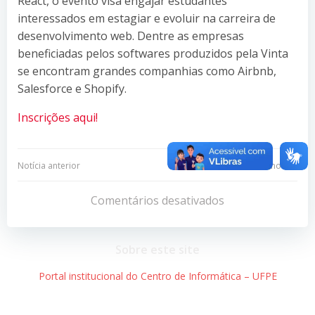
React, o evento visa engajar estudantes
interessados em estagiar e evoluir na carreira de
desenvolvimento web. Dentre as empresas
beneficiadas pelos softwares produzidos pela Vinta
se encontram grandes companhias como Airbnb,
Salesforce e Shopify.
Inscrições aqui!
Navegação
Navegação
Notícia anterior
Próxima notícia
de
de
Comentários desativados
Post
Post
Sobre este site
Portal institucional do Centro de Informática – UFPE