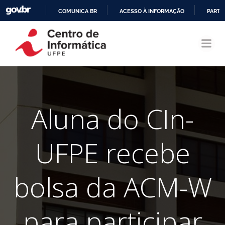
COMUNICA BR
ACESSO À INFORMAÇÃO
PARTI
Pular
IR
para
PARA
o
O
conteúdo
CONTEÚDO
Aluna do CIn-
UFPE recebe
bolsa da ACM-W
para participar