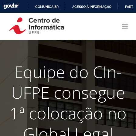
COMUNICA BR
ACESSO À INFORMAÇÃO
PARTI
Pular
IR
para
PARA
o
O
conteúdo
CONTEÚDO
Equipe do CIn-
UFPE consegue
1ª colocação no
Global Legal