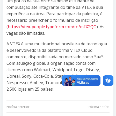
um pouco da sua história desde estudante de
computação até integrante do time da VTEX e sua
experiência na área. Para participar da palestra, é
necessário preencher o formulário de inscrição
(
https://vtex-people.typeform.com/to/mFX2QO
). As
vagas são limitadas.
A VTEX é uma multinacional brasileira de tecnologia
e desenvolvedora da plataforma VTEX Cloud
commerce, disponibilizada no mercado como SaaS.
Com atuação global, a organização conta com
clientes como Walmart, Whirlpool, Lego, Disney,
L’oreal, Sony, Coca-Cola, Staples, O Boticário,
Nespresso, Ambev, Tramontina, Bosch e outras
2.500 lojas em 25 países.
Navegação
Navegação
Notícia anterior
Próxima notícia