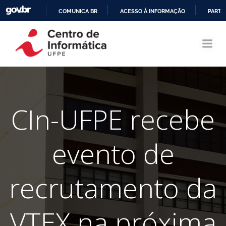
COMUNICA BR
ACESSO À INFORMAÇÃO
PARTI
Pular
IR
para
PARA
o
O
conteúdo
CONTEÚDO
CIn-UFPE recebe
evento de
recrutamento da
VTEX na próxima