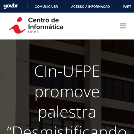
COMUNICA BR
ACESSO À INFORMAÇÃO
PARTI
Pular
IR
para
PARA
o
O
conteúdo
CONTEÚDO
CIn-UFPE
promove
palestra
“Desmistificando