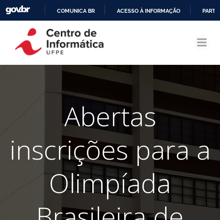
COMUNICA BR
ACESSO À INFORMAÇÃO
PARTI
Pular
IR
para
PARA
o
O
conteúdo
CONTEÚDO
Abertas
inscrições para a
Olimpíada
Brasileira de