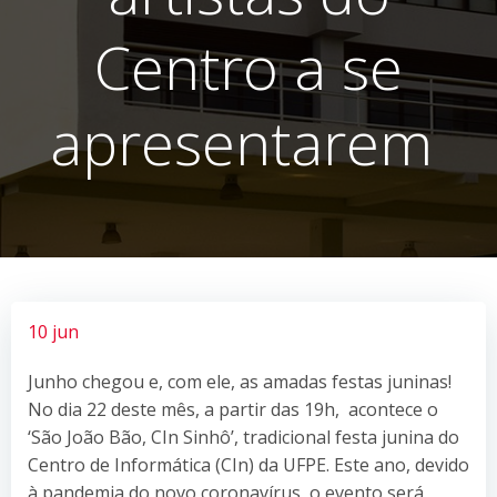
Centro a se
apresentarem
10 jun
Junho chegou e, com ele, as amadas festas juninas!
No dia 22 deste mês, a partir das 19h, acontece o
‘São João Bão, CIn Sinhô’, tradicional festa junina do
Centro de Informática (CIn) da UFPE. Este ano, devido
à pandemia do novo coronavírus, o evento será