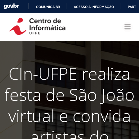
COMUNICA BR
ACESSO À INFORMAÇÃO
PARTI
Pular
IR
para
PARA
o
O
conteúdo
CONTEÚDO
CIn-UFPE realiza
festa de São João
virtual e convida
artistas do