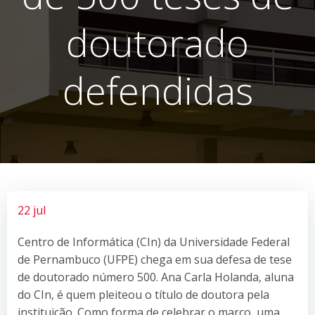
doutorado
defendidas
22 jul
Centro de Informática (CIn) da Universidade Federal
de Pernambuco (UFPE) chega em sua defesa de tese
de doutorado número 500. Ana Carla Holanda, aluna
do CIn, é quem pleiteou o título de doutora pela
instituição. Como forma de celebrar o marco, uma