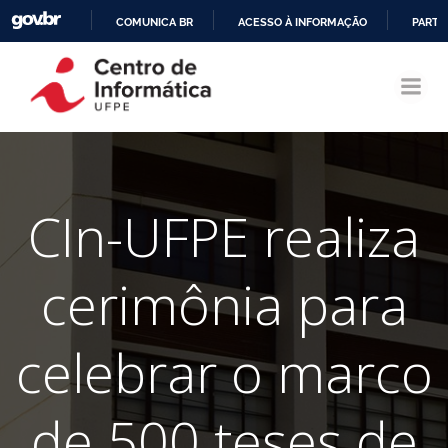
COMUNICA BR
ACESSO À INFORMAÇÃO
PARTI
Pular
IR
para
PARA
o
O
conteúdo
CONTEÚDO
CIn-UFPE realiza
cerimônia para
celebrar o marco
de 500 teses de