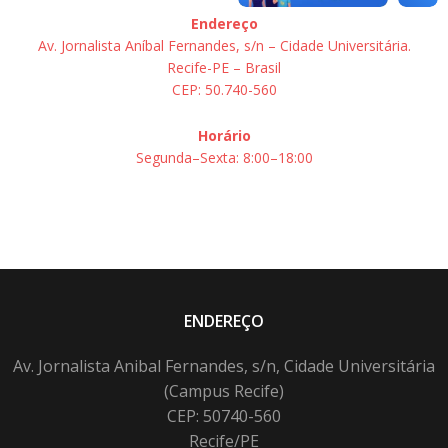
Endereço
Av. Jornalista Aníbal Fernandes, s/n – Cidade Universitária.
Recife-PE – Brasil
CEP: 50.740-560
Horário
Segunda–Sexta: 8:00–18:00
ENDEREÇO
Av. Jornalista Anibal Fernandes, s/n, Cidade Universitária
(Campus Recife)
CEP: 50740-560
Recife/PE