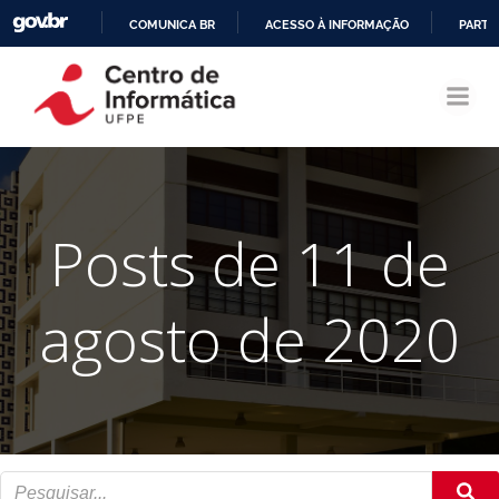
COMUNICA BR
ACESSO À INFORMAÇÃO
PARTI
Pular
IR
para
PARA
o
O
conteúdo
CONTEÚDO
Posts de 11 de
agosto de 2020