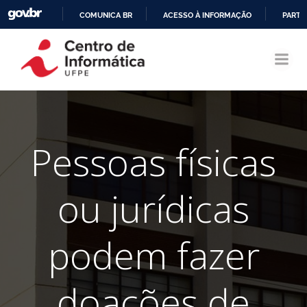
COMUNICA BR
ACESSO À INFORMAÇÃO
PARTI
Pular
IR
para
PARA
o
O
conteúdo
CONTEÚDO
Pessoas físicas
ou jurídicas
podem fazer
doações de