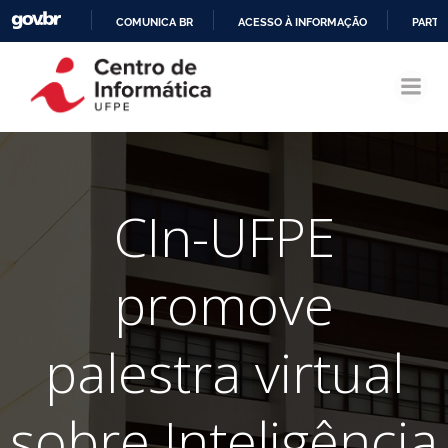
COMUNICA BR
ACESSO À INFORMAÇÃO
PARTI
Pular
IR
para
PARA
o
O
conteúdo
CONTEÚDO
CIn-UFPE
promove
palestra virtual
sobre Inteligência