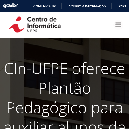
COMUNICA BR
ACESSO À INFORMAÇÃO
PARTI
Pular
IR
para
PARA
o
O
conteúdo
CONTEÚDO
CIn-UFPE oferece
Plantão
Pedagógico para
auxiliar alunos da